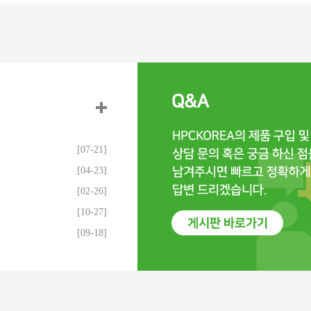
[07-21]
[04-23]
[02-26]
[10-27]
[09-18]