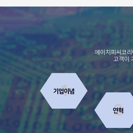
에이치피씨코리아
고객이 
1
기업이념
2
연혁