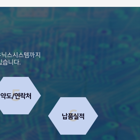
 유닉스시스템까지
있습니다.
5
약도/연락처
6
납품실적